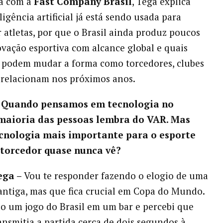
a com a
Fast Company Brasil
, Tega explica
igência artificial já está sendo usada para
 atletas, por que o Brasil ainda produz poucos
ovação esportiva com alcance global e quais
 podem mudar a forma como torcedores, clubes
 relacionam nos próximos anos.
– Quando pensamos em tecnologia no
 maioria das pessoas lembra do VAR. Mas
ecnologia mais importante para o esporte
 torcedor quase nunca vê?
ega –
Vou te responder fazendo o elogio de uma
antiga, mas que fica crucial em Copa do Mundo.
o um jogo do Brasil em um bar e percebi que
ansmitia a partida cerca de dois segundos à