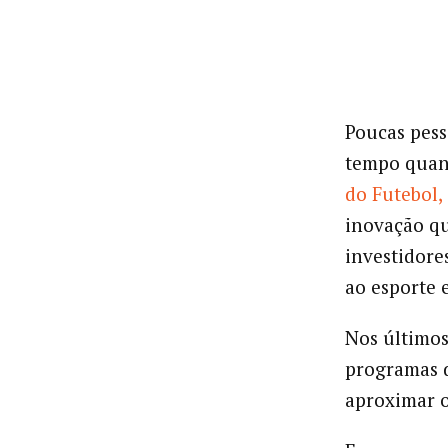
Poucas pes
tempo quan
do Futebol,
inovação qu
investidore
ao esporte 
Nos últimos
programas d
aproximar o