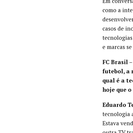
Em convers
como a intel
desenvolver
casos de in
tecnologias
e marcas se
FC Brasil 
futebol, a
qual é a t
hoje que o
Eduardo T
tecnologia 
Estava vend
outra TV tr