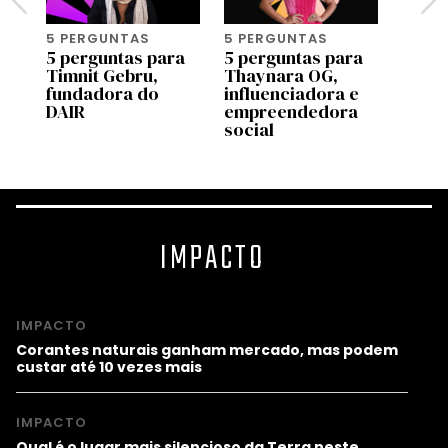
5 PERGUNTAS
5 PERGUNTAS
5 PE
a
5 perguntas para
5 perguntas para
5 per
Timnit Gebru,
Thaynara OG,
Alex
ho
fundadora do
influenciadora e
Santil
DAIR
empreendedora
diret
social
IMPACTO
IMPACTO
Corantes naturais ganham mercado, mas podem
custar até 10 vezes mais
IMPACTO
Qual é o lugar mais silencioso da Terra neste