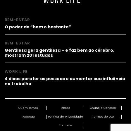
WORK LIFE
BEM-ESTAR
O poder do “bom o bastante”
BEM-ESTAR
Gentileza gera gentileza – e faz bem ao cérebro,
mostram 201 estudos
WORK LIFE
4 dicas para ler as pessoas e aumentar sua influência
no trabalho
Quem somos
Missão
Anuncie Conosco
Redação
Política de Privacidade
Termos de Uso
Contatos