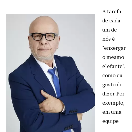
A tarefa
de cada
um de
nós é
"enxergar
o mesmo
elefante",
como eu
gosto de
dizer. Por
exemplo,
em uma
equipe