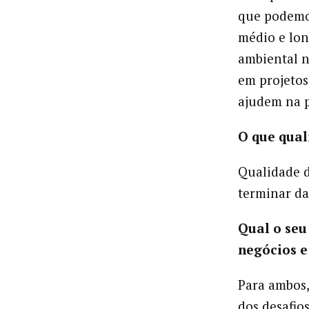
que podemos
médio e lo
ambiental n
em projetos
ajudem na p
O que qual
Qualidade d
terminar d
Qual o seu
negócios e
Para ambos,
dos desafio