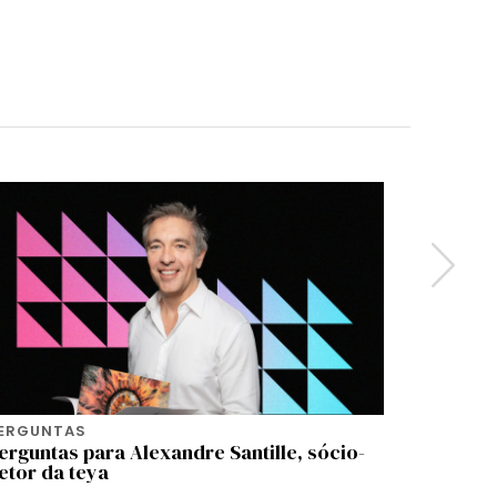
PERGUNTAS
5 PERGUN
erguntas para Alexandre Santille, sócio-
5 pergunt
etor da teya
escritora