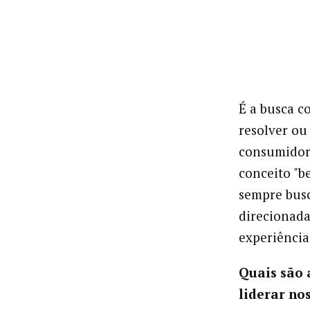
É a busca c
resolver ou
consumidor
conceito "b
sempre busc
direcionada
experiência
Quais são 
liderar no