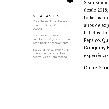
Sean Summe
desde 2018,
VEJA TAMBÉM
todas as un
Xbox Series S fica tão caro
anos de exp
quanto o Series X em sua
estreia
Estados Un
Move Brasil: trocou de
Pepsico, Qu
plataforma? Veja se você ainda
pode pedir o financiamento
Company B
Saque-aniversário do FGTS
libera novo pagamento em
experiência
agosto; veja quem recebe
O que é in