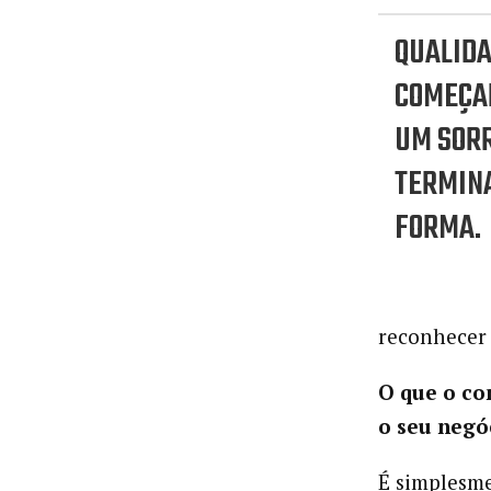
QUALIDA
COMEÇAR
UM SORR
TERMIN
FORMA.
reconhecer 
O que o co
o seu negó
É simplesm