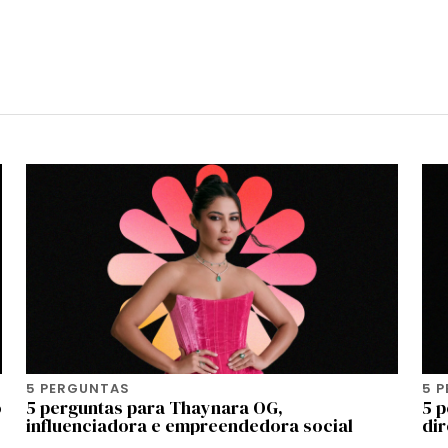
5 PERGUNTAS
5 
o
5 perguntas para Thaynara OG,
5 p
influenciadora e empreendedora social
dir