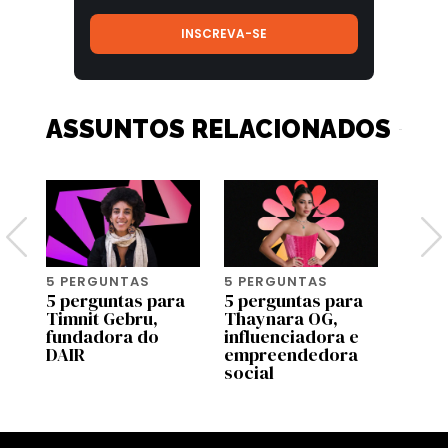
ASSUNTOS RELACIONADOS
5 PERGUNTAS
5 PERGUNTAS
5 PE
a
5 perguntas para
5 perguntas para
5 per
Timnit Gebru,
Thaynara OG,
Alex
ho
fundadora do
influenciadora e
Santil
DAIR
empreendedora
diret
social