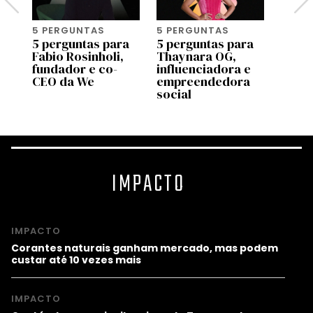
5 PERGUNTAS
5 PERGUNTAS
5 PE
a
5 perguntas para
5 perguntas para
5 per
Fabio Rosinholi,
Thaynara OG,
Alex
fundador e co-
influenciadora e
Santil
CEO da We
empreendedora
diret
social
IMPACTO
IMPACTO
Corantes naturais ganham mercado, mas podem
custar até 10 vezes mais
IMPACTO