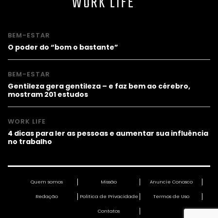
WORK LIFE
BEM-ESTAR
O poder do “bom o bastante”
BEM-ESTAR
Gentileza gera gentileza – e faz bem ao cérebro,
mostram 201 estudos
WORK LIFE
4 dicas para ler as pessoas e aumentar sua influência
no trabalho
Quem somos
Missão
Anuncie Conosco
Redação
Política de Privacidade
Termos de Uso
Contatos