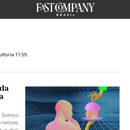
ltoria 11:59.
 da
a
. Somos
o nesses
er o que