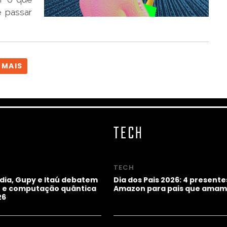
 passar
 MAIS
TECH
TECH
idia, Gupy e Itaú debatem
Dia dos Pais 2026: 4 presente
ho e computação quântica
Amazon para pais que amam
26