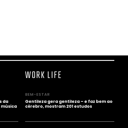
WORK LIFE
BEM-ESTAR
s da
Gentileza gera gentileza – e faz bem ao
 música
cérebro, mostram 201 estudos