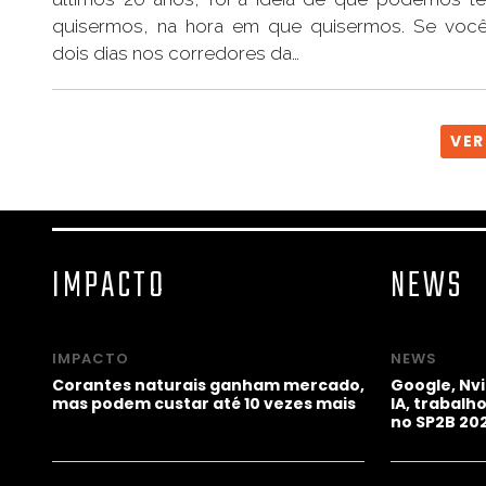
quisermos, na hora em que quisermos. Se você
dois dias nos corredores da…
VER
IMPACTO
NEWS
IMPACTO
NEWS
Corantes naturais ganham mercado,
Google, Nv
mas podem custar até 10 vezes mais
IA, trabal
no SP2B 20