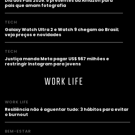
Dia dos Pais 2026: 5 presentes da Amazon para
pais que amam fotografia
TECH
Galaxy Watch Ultra 2 e Watch 9 chegam ao Brasil;
veja preços e novidades
TECH
Justiça manda Meta pagar US$ 567 milhões e
restringir Instagram para jovens
WORK LIFE
WORK LIFE
Resiliência não é aguentar tudo: 3 hábitos para evitar
o burnout
BEM-ESTAR