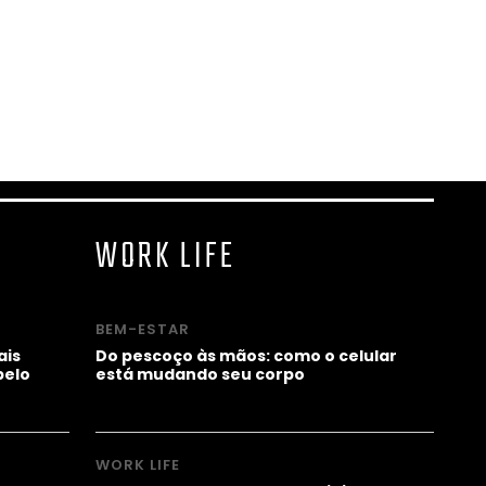
WORK LIFE
BEM-ESTAR
ais
Do pescoço às mãos: como o celular
pelo
está mudando seu corpo
WORK LIFE