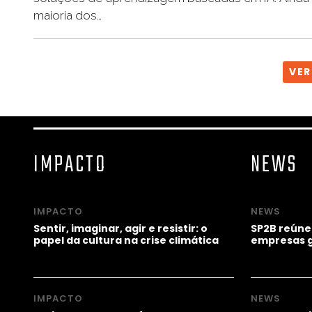
maioria dos…
VER
IMPACTO
NEWS
IMPACTO
NEWS
Sentir, imaginar, agir e resistir: o
SP2B reúne
papel da cultura na crise climática
empresas g
IMPACTO
NEWS