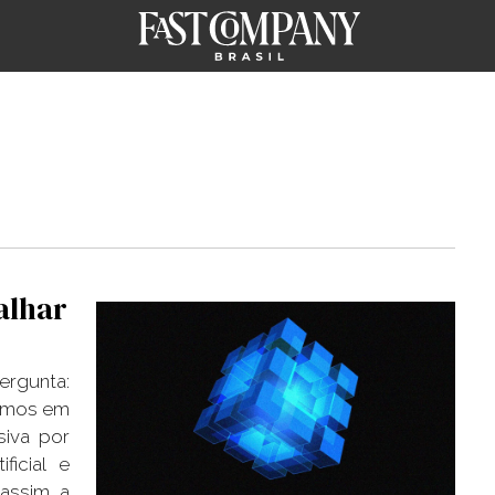
alhar
ergunta:
amos em
iva por
ficial e
assim, a