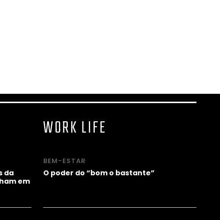
WORK LIFE
BEM-ESTAR
s da
O poder do “bom o bastante”
alham em