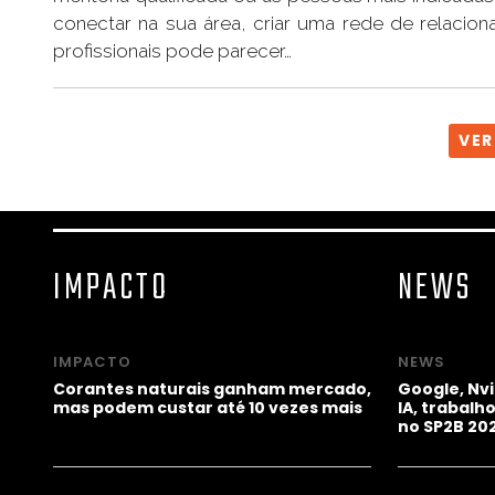
conectar na sua área, criar uma rede de relacio
profissionais pode parecer…
VER
IMPACTO
NEWS
IMPACTO
NEWS
Corantes naturais ganham mercado,
Google, Nv
mas podem custar até 10 vezes mais
IA, trabal
no SP2B 20