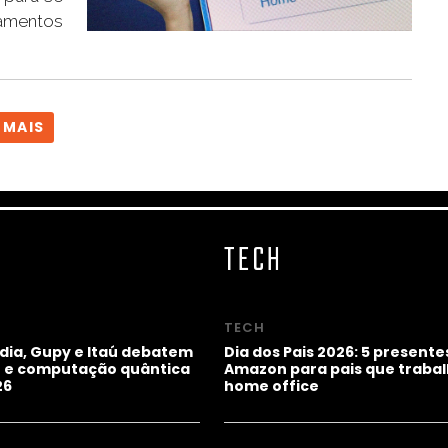
namentos
 MAIS
TECH
TECH
idia, Gupy e Itaú debatem
Dia dos Pais 2026: 5 presente
ho e computação quântica
Amazon para pais que trab
26
home office