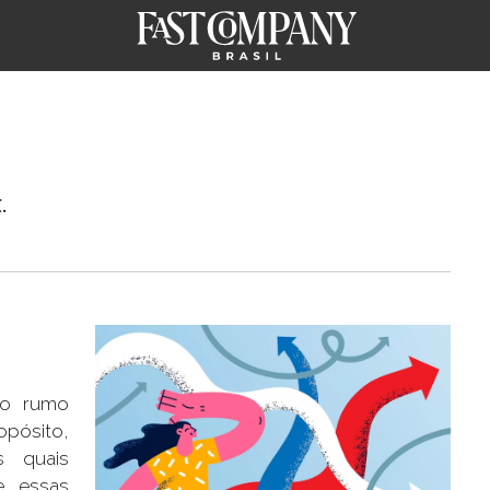
.
vo rumo
opósito,
s quais
e essas