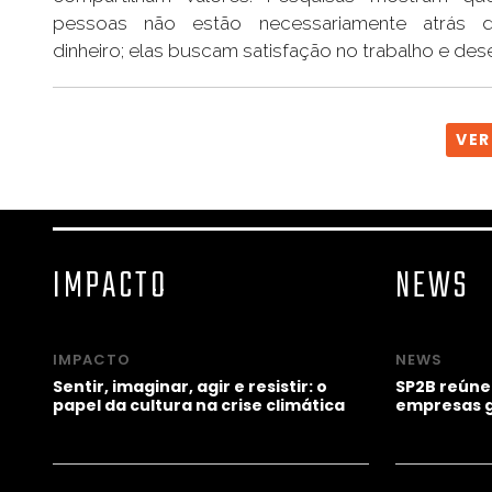
pessoas não estão necessariamente atrás 
dinheiro; elas buscam satisfação no trabalho e des
VER
IMPACTO
NEWS
IMPACTO
NEWS
Sentir, imaginar, agir e resistir: o
SP2B reúne
papel da cultura na crise climática
empresas g