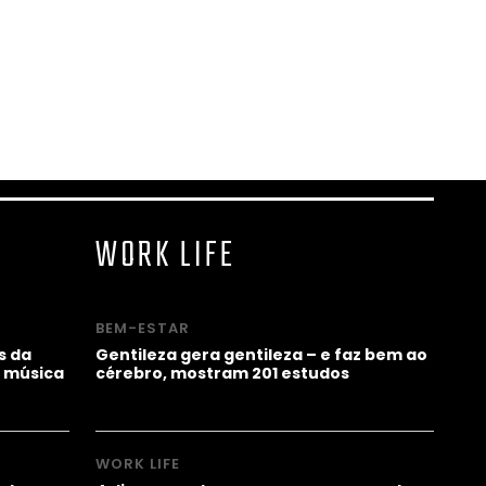
WORK LIFE
BEM-ESTAR
s da
Gentileza gera gentileza – e faz bem ao
 música
cérebro, mostram 201 estudos
WORK LIFE