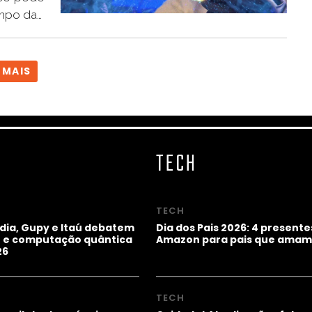
ampo da…
 MAIS
TECH
TECH
idia, Gupy e Itaú debatem
Dia dos Pais 2026: 4 presente
ho e computação quântica
Amazon para pais que amam
26
TECH