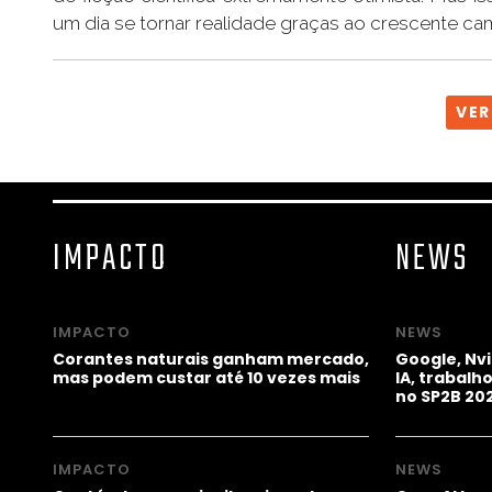
um dia se tornar realidade graças ao crescente c
VER
IMPACTO
NEWS
IMPACTO
NEWS
Corantes naturais ganham mercado,
Google, Nv
mas podem custar até 10 vezes mais
IA, trabal
no SP2B 20
IMPACTO
NEWS