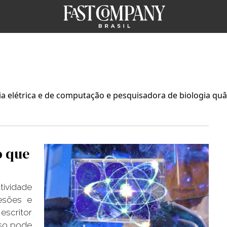
ria elétrica e de computação e pesquisadora de biologia qu
o que
tividade
esões e
escritor
sso pode