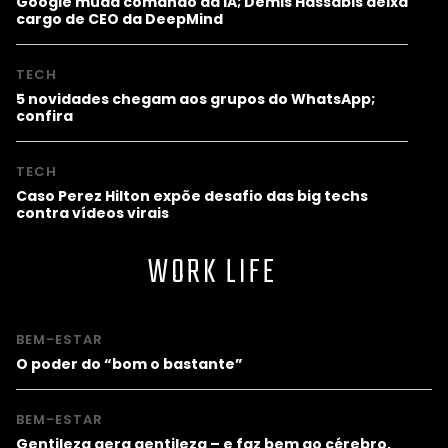
Google muda comando da IA; Demis Hassabis deixa
cargo de CEO da DeepMind
TECH
5 novidades chegam aos grupos do WhatsApp;
confira
TECH
Caso Perez Hilton expõe desafio das big techs
contra vídeos virais
WORK LIFE
BEM-ESTAR
O poder do “bom o bastante”
BEM-ESTAR
Gentileza gera gentileza – e faz bem ao cérebro,