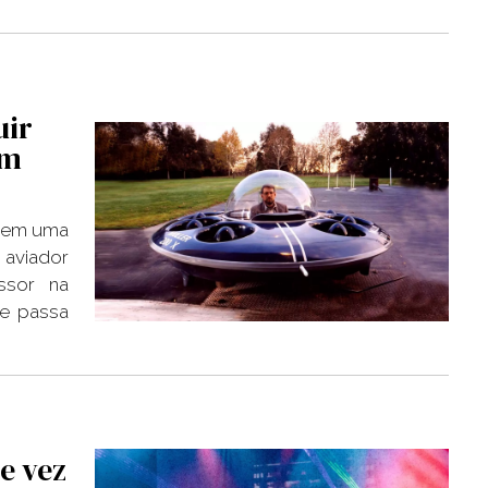
uir
em
ra em uma
aviador
ssor na
ue passa
e vez