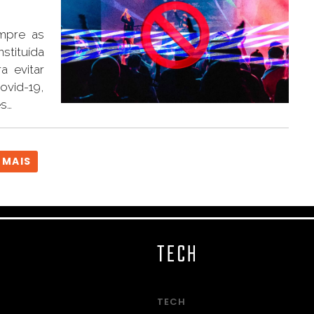
mpre as
stituída
 evitar
ovid-19,
es…
 MAIS
TECH
TECH