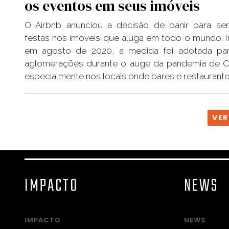
os eventos em seus imóveis
O Airbnb anunciou a decisão de banir para se
festas nos imóveis que aluga em todo o mundo. In
em agosto de 2020, a medida foi adotada para
aglomerações durante o auge da pandemia de C
especialmente nos locais onde bares e restaurant
VER
IMPACTO
NEWS
IMPACTO
NEWS