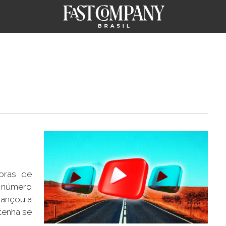
oras de
número
cançou a
tenha se