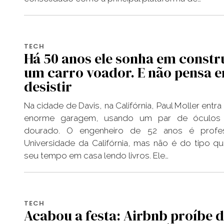
TECH
Há 50 anos ele sonha em constr
um carro voador. E não pensa 
desistir
Na cidade de Davis, na Califórnia, Paul Moller ent
enorme garagem, usando um par de óculos 
dourado. O engenheiro de 52 anos é profe
Universidade da Califórnia, mas não é do tipo q
seu tempo em casa lendo livros. Ele…
TECH
Acabou a festa: Airbnb proíbe d