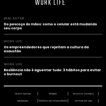
WORK LIFE
BEM-ESTAR
Do pescoço às mãos: como o celular está mudando
seu corpo
WORK LIFE
Os empreendedores que rejeitam a cultura da
exaustão
WORK LIFE
Resiliência não é aguentar tudo: 3 hábitos para evitar
o burnout
Quem somos
Missão
Anuncie Conosco
Redação
Política de Privacidade
Termos de Uso