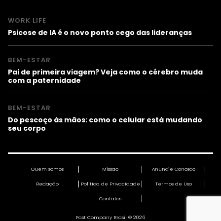
WORK LIFE
Psicose de IA é o novo ponto cego das lideranças
BEM-ESTAR
Pai de primeira viagem? Veja como o cérebro muda
com a paternidade
BEM-ESTAR
Do pescoço às mãos: como o celular está mudando
seu corpo
Quem somos
Missão
Anuncie Conosco
Redação
Política de Privacidade
Termos de Uso
Contatos
Fast Company Brasil © 2026