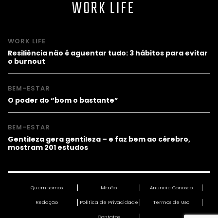
WORK LIFE
WORK LIFE
Resiliência não é aguentar tudo: 3 hábitos para evitar
o burnout
BEM-ESTAR
O poder do “bom o bastante”
BEM-ESTAR
Gentileza gera gentileza – e faz bem ao cérebro,
mostram 201 estudos
Quem somos
Missão
Anuncie Conosco
Redação
Política de Privacidade
Termos de Uso
Contatos