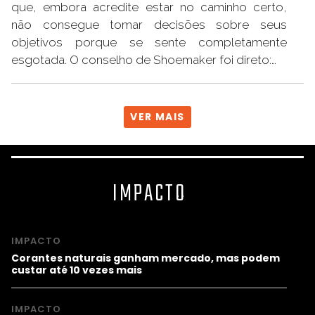
que, embora acredite estar no caminho certo,
não consegue tomar decisões sobre seus
objetivos porque se sente completamente
esgotada. O conselho de Shoemaker foi direto:…
VER MAIS
IMPACTO
IMPACTO
Corantes naturais ganham mercado, mas podem
custar até 10 vezes mais
IMPACTO