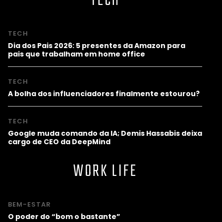
TECH
TECH
Dia dos Pais 2026: 5 presentes da Amazon para
pais que trabalham em home office
TECH
A bolha dos influenciadores finalmente estourou?
TECH
Google muda comando da IA; Demis Hassabis deixa
cargo de CEO da DeepMind
WORK LIFE
BEM-ESTAR
O poder do “bom o bastante”