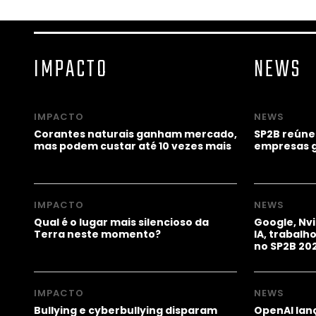
IMPACTO
NEWS
IMPACTO
NEWS
Corantes naturais ganham mercado,
SP2B reúne
mas podem custar até 10 vezes mais
empresas g
IMPACTO
NEWS
Qual é o lugar mais silencioso da
Google, Nv
Terra neste momento?
IA, trabal
no SP2B 20
IMPACTO
NEWS
Bullying e cyberbullying disparam
OpenAI lanç