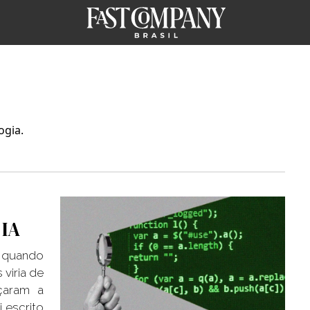
ogia.
 IA
 quando
 viria de
eçaram a
i escrito