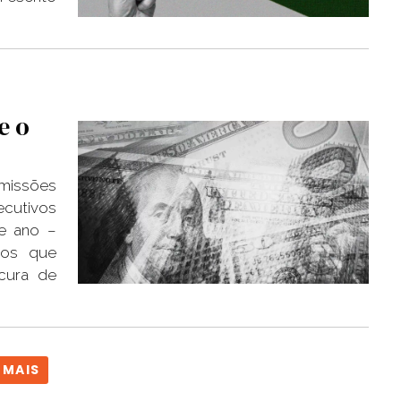
e o
missões
cutivos
e ano –
tos que
cura de
 MAIS