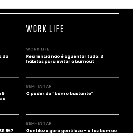
WORK LIFE
WORK LIFE
s da
Resiliência não é aguentar tudo: 3
hábitos para evitar o burnout
BEM-ESTAR
 9
O poder do “bom o bastante”
s e
BEM-ESTAR
S$ 567
Gentileza gera gentileza – e faz bem ao