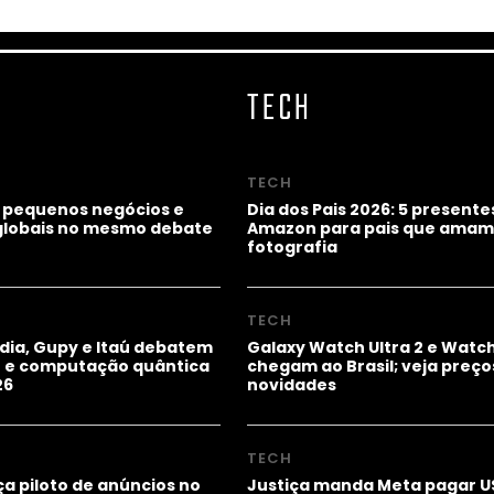
TECH
TECH
 pequenos negócios e
Dia dos Pais 2026: 5 presente
lobais no mesmo debate
Amazon para pais que amam
fotografia
TECH
idia, Gupy e Itaú debatem
Galaxy Watch Ultra 2 e Watch
ho e computação quântica
chegam ao Brasil; veja preço
26
novidades
TECH
a piloto de anúncios no
Justiça manda Meta pagar U