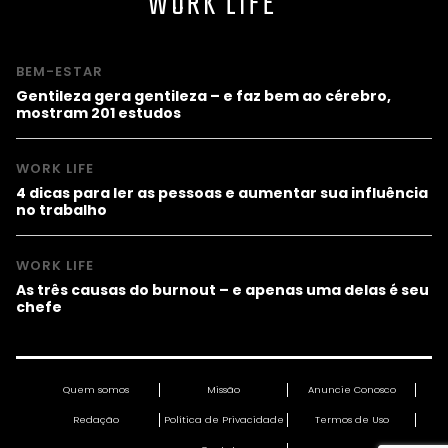
WORK LIFE
BEM-ESTAR
Gentileza gera gentileza – e faz bem ao cérebro,
mostram 201 estudos
WORK LIFE
4 dicas para ler as pessoas e aumentar sua influência
no trabalho
WORK LIFE
As três causas do burnout – e apenas uma delas é seu
chefe
Quem somos
Missão
Anuncie Conosco
Redação
Política de Privacidade
Termos de Uso