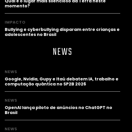
Qual é o lugar mais silencioso da Terra neste
momento?
IMPACTO
Bullying e cyberbullying disparam entre crianças e
adolescentes no Brasil
NEWS
NEWS
Google, Nvidia, Gupy e Itaú debatem IA, trabalho e
computação quântica no SP2B 2026
NEWS
OpenAI lança piloto de anúncios no ChatGPT no
Brasil
NEWS