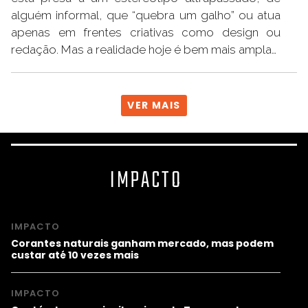
alguém informal, que “quebra um galho” ou atua
apenas em frentes criativas como design ou
redação. Mas a realidade hoje é bem mais ampla…
VER MAIS
IMPACTO
IMPACTO
Corantes naturais ganham mercado, mas podem
custar até 10 vezes mais
IMPACTO