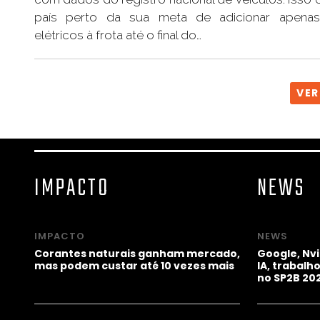
país perto da sua meta de adicionar apenas
elétricos à frota até o final do…
VER
IMPACTO
NEWS
IMPACTO
NEWS
Corantes naturais ganham mercado,
Google, Nv
mas podem custar até 10 vezes mais
IA, trabal
no SP2B 20