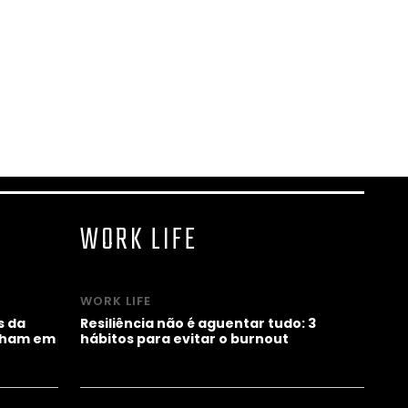
WORK LIFE
WORK LIFE
s da
Resiliência não é aguentar tudo: 3
alham em
hábitos para evitar o burnout