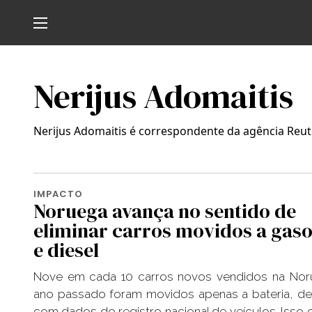
Nerijus Adomaitis
Nerijus Adomaitis é correspondente da agência Reut
IMPACTO
Noruega avança no sentido de
eliminar carros movidos a gaso
e diesel
Nove em cada 10 carros novos vendidos na Nor
ano passado foram movidos apenas a bateria, d
com dados do registro nacional de veículos. Isso 