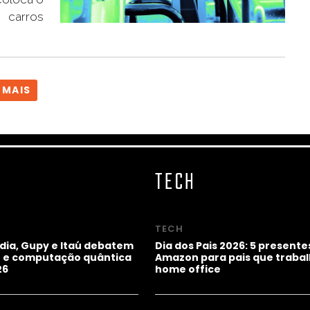
 carros
 MAIS
TECH
TECH
idia, Gupy e Itaú debatem
Dia dos Pais 2026: 5 presente
ho e computação quântica
Amazon para pais que trab
26
home office