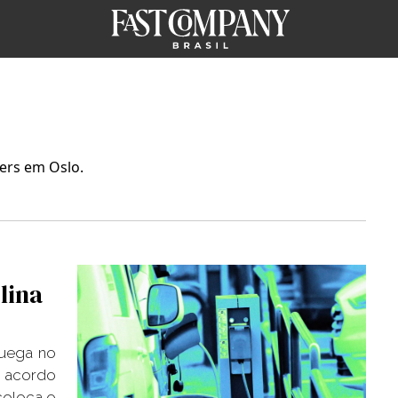
ers em Oslo.
lina
uega no
e acordo
coloca o