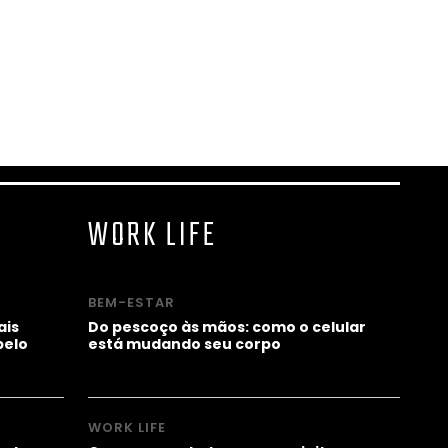
WORK LIFE
BEM-ESTAR
ais
Do pescoço às mãos: como o celular
pelo
está mudando seu corpo
WORK LIFE