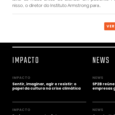
nisso, o diretor do Instituto Armstrong para…
VER
IMPACTO
NEWS
IMPACTO
NEWS
Sentir, imaginar, agir e resistir: o
SP2B reúne
papel da cultura na crise climática
empresas g
IMPACTO
NEWS