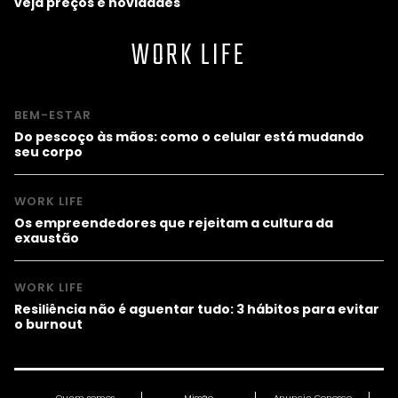
veja preços e novidades
WORK LIFE
BEM-ESTAR
Do pescoço às mãos: como o celular está mudando
seu corpo
WORK LIFE
Os empreendedores que rejeitam a cultura da
exaustão
WORK LIFE
Resiliência não é aguentar tudo: 3 hábitos para evitar
o burnout
Quem somos
Missão
Anuncie Conosco