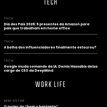
TECH
TECH
Dia dos Pais 2026: 5 presentes da Amazon para
pais que trabalham em home office
TECH
A bolha dos influenciadores finalmente estourou?
TECH
Google muda comando da IA; Demis Hassabis deixa
cargo de CEO da DeepMind
WORK LIFE
BEM-ESTAR
O poder do “bom o bastante”