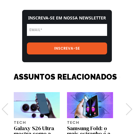
INSCREVA-SE EM NOSSA NEWSLETTER
ASSUNTOS RELACIONADOS
TECH
TECH
TECH
Galaxy S26 Ultra
Samsung Fold: o
6 fun
mostra como a
mais estranho é a
celul