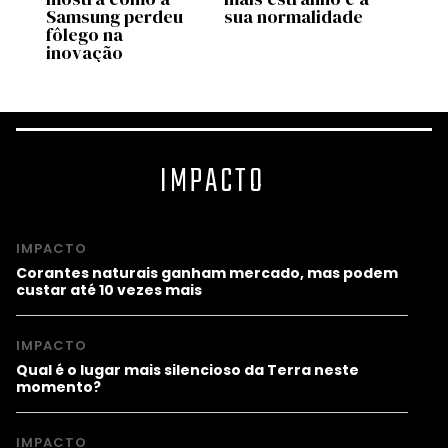
Samsung perdeu
sua normalidade
Sams
fôlego na
pode 
ng
inovação
med
IMPACTO
IMPACTO
Corantes naturais ganham mercado, mas podem
custar até 10 vezes mais
IMPACTO
Qual é o lugar mais silencioso da Terra neste
momento?
IMPACTO