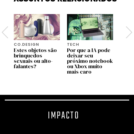
CO.DESIGN
TECH
TECH
 a
Estes objetos são
Por que a IA pode
O que
brinquedos
deixar seu
na el
sexuais ou alto-
próximo notebook
cons
falantes?
ou Xbox muito
Protó
mais caro
dão p
IMPACTO