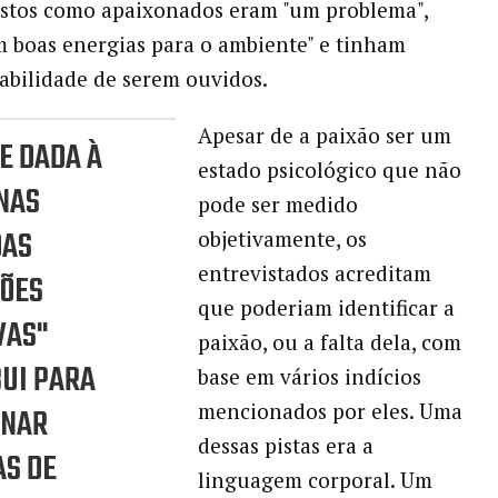
istos como apaixonados eram "um problema",
m boas energias para o ambiente" e tinham
bilidade de serem ouvidos.
Apesar de a paixão ser um
E DADA À
estado psicológico que não
NAS
pode ser medido
AS
objetivamente, os
entrevistados acreditam
SÕES
que poderiam identificar a
VAS"
paixão, ou a falta dela, com
UI PARA
base em vários indícios
mencionados por eles. Uma
INAR
dessas pistas era a
AS DE
linguagem corporal. Um