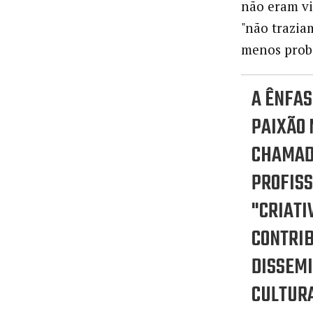
não eram v
"não trazia
menos proba
A ÊNFAS
PAIXÃO 
CHAMAD
PROFIS
"CRIATI
CONTRIB
DISSEM
CULTUR