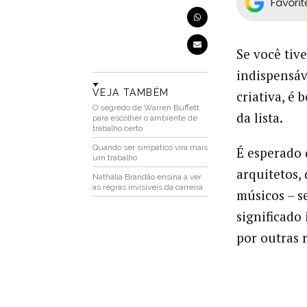
Se você tiv
indispensáv
VEJA TAMBÉM
criativa, é
O segredo de Warren Buffett
da lista.
para escolher o ambiente de
trabalho certo
Quando ser simpático vira mais
É esperado 
um trabalho
arquitetos, 
Nathália Brandão ensina a ver
as regras invisíveis da carreira
músicos – s
significado 
por outras