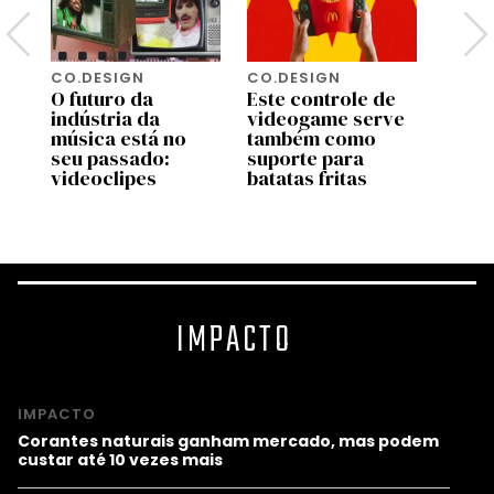
CO.DESIGN
CO.DESIGN
CO.D
O futuro da
Este controle de
Turis
indústria da
videogame serve
amea
música está no
também como
algun
seu passado:
suporte para
mais 
videoclipes
batatas fritas
mund
IMPACTO
IMPACTO
Corantes naturais ganham mercado, mas podem
custar até 10 vezes mais