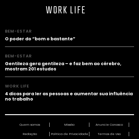
WORK LIFE
BEM-ESTAR
O poder do “bom o bastante”
BEM-ESTAR
Gentileza gera gentileza – e faz bem ao cérebro,
mostram 201 estudos
WORK LIFE
4 dicas para ler as pessoas e aumentar sua influência
no trabalho
Quem somos
Missão
Anuncie Conosco
Redação
Política de Privacidade
Termos de Uso