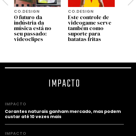
CO.DESIGN
CO.DESIGN
CO.D
O futuro da
Este controle de
Turis
indústria da
videogame serve
amea
música está no
também como
algun
seu passado:
suporte para
mais 
videoclipes
batatas fritas
mund
IMPACTO
IMPACTO
Corantes naturais ganham mercado, mas podem
custar até 10 vezes mais
IMPACTO