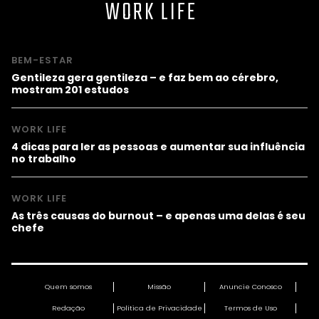
WORK LIFE
BEM-ESTAR
Gentileza gera gentileza – e faz bem ao cérebro,
mostram 201 estudos
WORK LIFE
4 dicas para ler as pessoas e aumentar sua influência
no trabalho
WORK LIFE
As três causas do burnout – e apenas uma delas é seu
chefe
Quem somos
Missão
Anuncie Conosco
Redação
Política de Privacidade
Termos de Uso