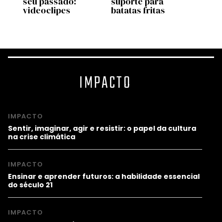
seu passado:
suporte para
mais 
videoclipes
batatas fritas
mund
IMPACTO
IMPACTO
Sentir, imaginar, agir e resistir: o papel da cultura
na crise climática
IMPACTO
Ensinar e aprender futuros: a habilidade essencial
do século 21
IMPACTO