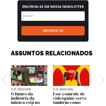
INSCREVA-SE EM NOSSA NEWSLETTER
ASSUNTOS RELACIONADOS
CO.DESIGN
CO.DESIGN
CO.D
O futuro da
Este controle de
Turis
indústria da
videogame serve
amea
música está no
também como
algun