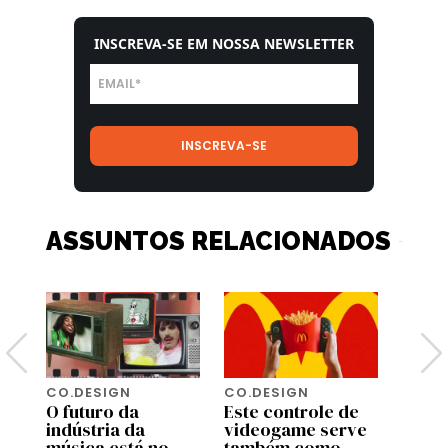
INSCREVA-SE EM NOSSA NEWSLETTER
ASSUNTOS RELACIONADOS
CO.DESIGN
CO.DESIGN
CO.D
O futuro da
Este controle de
Turis
indústria da
videogame serve
amea
música está no
também como
algun