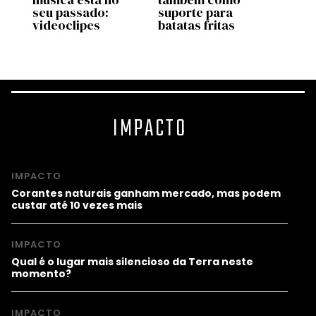
seu passado:
suporte para
mais 
videoclipes
batatas fritas
mund
IMPACTO
IMPACTO
Corantes naturais ganham mercado, mas podem
custar até 10 vezes mais
IMPACTO
Qual é o lugar mais silencioso da Terra neste
momento?
IMPACTO