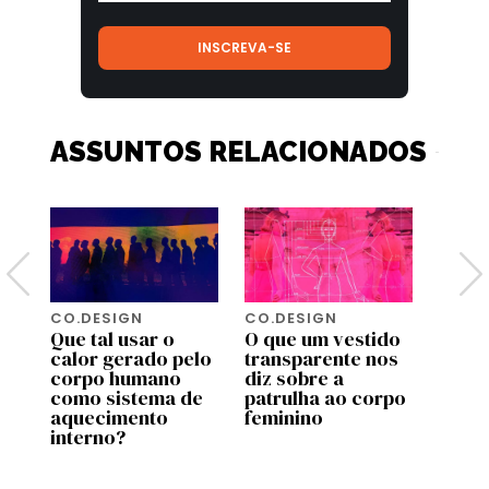
ASSUNTOS RELACIONADOS
CO.DESIGN
CO.DESIGN
CO.D
m
Que tal usar o
O que um vestido
Famo
calor gerado pelo
transparente nos
cinta
corpo humano
diz sobre a
mode
a
como sistema de
patrulha ao corpo
vers
aquecimento
feminino
do es
interno?