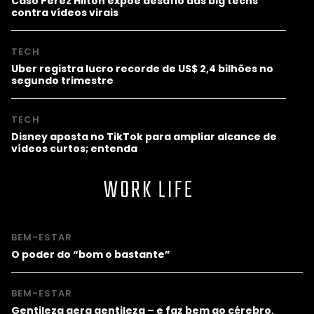
Caso Perez Hilton expõe desafio das big techs
contra vídeos virais
TECH
Uber registra lucro recorde de US$ 2,4 bilhões no
segundo trimestre
TECH
Disney aposta no TikTok para ampliar alcance de
vídeos curtos; entenda
WORK LIFE
BEM-ESTAR
O poder do “bom o bastante”
BEM-ESTAR
Gentileza gera gentileza – e faz bem ao cérebro,