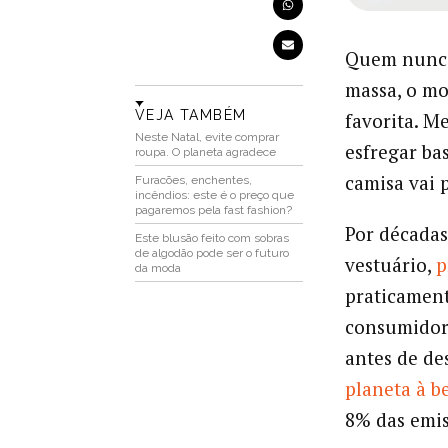
Quem nunca 
massa, o mo
VEJA TAMBÉM
favorita. M
Neste Natal, evite comprar
esfregar ba
roupa. O planeta agradece
camisa vai 
Furacões, enchentes,
incêndios: este é o preço que
pagaremos pela fast fashion?
Por décadas
Este blusão feito com sobras
de algodão pode ser o futuro
vestuário,
p
da moda
praticament
consumidore
antes de de
planeta à b
8% das emis