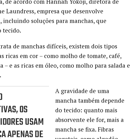
, de acordo com Hannah Yokoji, diretora de
he Laundress, empresa que desenvolve
, incluindo soluções para manchas, que
 tecido.
rata de manchas difíceis, existem dois tipos
 as ricas em cor – como molho de tomate, café,
ta – e as ricas em óleo, como molho para salada e
.
A gravidade de uma
O
mancha também depende
IVAS, OS
do tecido: quanto mais
IDORES USAM
absorvente ele for, mais a
mancha se fixa. Fibras
ÇA APENAS DE
vegetais, como algodão,