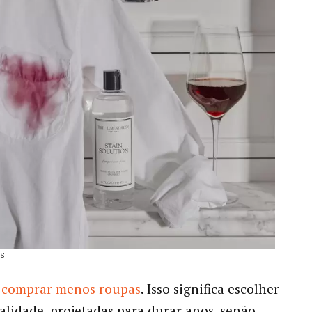
ss
é
comprar menos roupas
. Isso significa escolher
alidade, projetadas para durar anos, senão