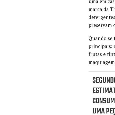
uma em casa
marca da T
detergentes
preservam o
Quando se t
principais:
frutas e tin
maquiagem
SEGUND
ESTIMAT
CONSUM
UMA PE