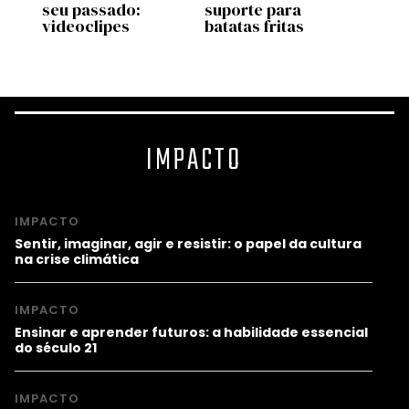
seu passado:
suporte para
mais 
videoclipes
batatas fritas
mund
IMPACTO
IMPACTO
Sentir, imaginar, agir e resistir: o papel da cultura
na crise climática
IMPACTO
Ensinar e aprender futuros: a habilidade essencial
do século 21
IMPACTO