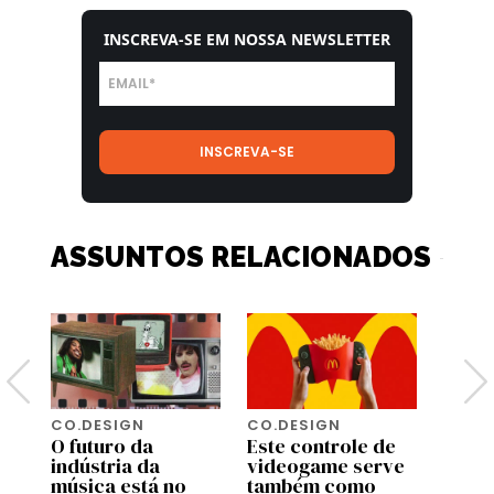
INSCREVA-SE EM NOSSA NEWSLETTER
ASSUNTOS RELACIONADOS
CO.DESIGN
CO.DESIGN
CO.D
O futuro da
Este controle de
Turis
indústria da
videogame serve
amea
música está no
também como
algun