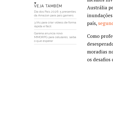
VEJA TAMBÉM
Austrália p
Dia dos Pais 2026: 5 presentes
inundações 
da Amazon para pais gamers
país,
segund
3 IAs para criar vídeos de forma
rápida e fácil
Garena anuncia novo
Como profes
MMORPG para celulares; saiba
o que esperar
desesperado
moradias no
os desafios 