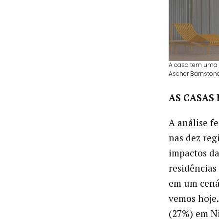
A casa tem uma e
Ascher Barnston
AS CASAS 
A análise f
nas dez regi
impactos da
residências
em um cená
vemos hoje.
(27%) em Ni