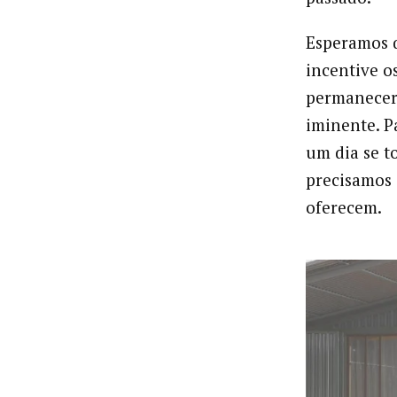
Esperamos q
incentive o
permaneceri
iminente. P
um dia se t
precisamos 
oferecem.