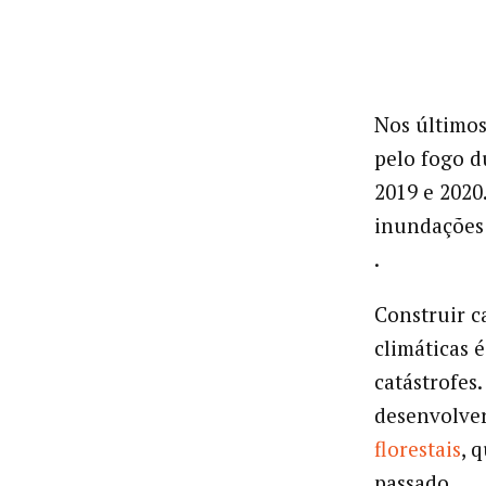
Nos últimos
pelo fogo d
2019 e 2020
inundações
.
Construir c
climáticas 
catástrofes
desenvolve
florestais
, 
passado.