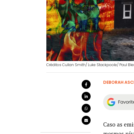
Créditos Cullan Smith/ Luke Stackpoole/ Paul Bl
DEBORAH ASC
Caso as emi
mesmos níve