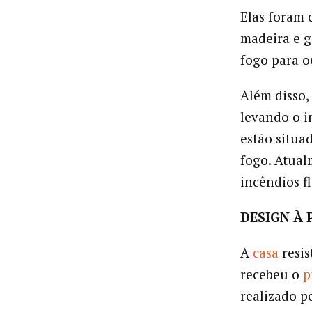
Elas foram 
madeira e g
fogo para o
Além disso,
levando o i
estão situa
fogo. Atual
incêndios f
DESIGN À 
A
casa
resis
recebeu o
p
realizado p