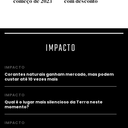
ão
começo de 2023
com desconto
para 
virtu
IMPACTO
IMPACTO
Corantes naturais ganham mercado, mas podem
custar até 10 vezes mais
IMPACTO
Qual é o lugar mais silencioso da Terra neste
momento?
IMPACTO