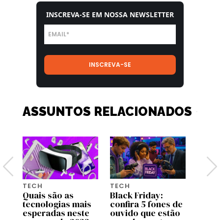
INSCREVA-SE EM NOSSA NEWSLETTER
ASSUNTOS RELACIONADOS
TECH
TECH
TECH
Quais são as
Black Friday:
Esta 
rso
tecnologias mais
confira 5 fones de
conse
esperadas neste
ouvido que estão
senti