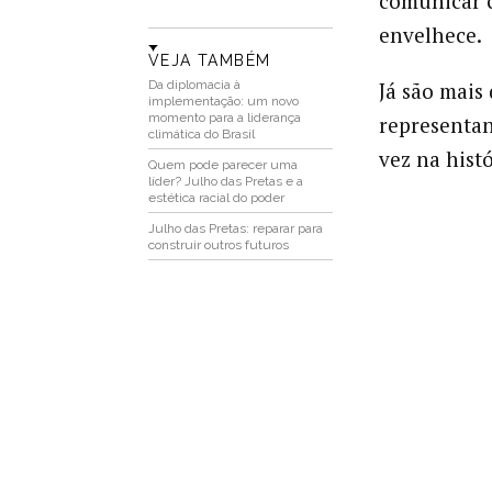
comunicar c
envelhece.
VEJA TAMBÉM
Da diplomacia à
Já são mais
implementação: um novo
momento para a liderança
representan
climática do Brasil
vez na hist
Quem pode parecer uma
líder? Julho das Pretas e a
estética racial do poder
Julho das Pretas: reparar para
construir outros futuros