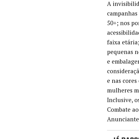
A invisibil
campanhas p
50+; nos po
acessibilid
faixa etári
pequenas no
e embalagen
consideraçã
e nas cores
mulheres m
Inclusive, 
Combate ao 
Anunciante