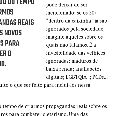
OU DO TEMPO
pode deixar de ser
ARMOS
mencionado: se os 50+
ANDAS REAIS
“dentro da caixinha” já são
ignorados pela sociedade,
S NOVOS
imagine aqueles sobre os
S PARA
quais não falamos. É a
ER O
invisibilidade das velhices
ignoradas: maduros de
O.
baixa renda; analfabetos
digitais; LGBTQIA+; PCDs...
ito o que ser feito para incluí-los nessa
o tempo de criarmos propagandas reais sobre os
ros para combater o etarismo. Uma das