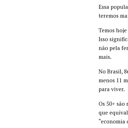
Essa popula
teremos mai
Temos hoje 
Isso signifi
não pela fe
mais.
No Brasil, 
menos 11 mi
para viver.
Os 50+ são 
que equival
“economia d