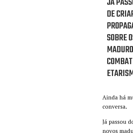
JÁ PASS
DE CRI
PROPAG
SOBRE O
MADURO
COMBAT
ETARISM
Ainda há mu
conversa.
Já passou d
novos madu