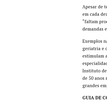
Apesar de t
em cada dez
“faltam pro
demandas e 
Exemplos nã
geriatria e
estimulam a
especialida
Instituto d
de 50 anos 
grandes em
GUIA DE 