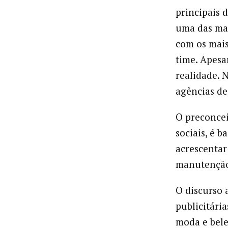
principais 
uma das mai
com os mais
time. Apesar
realidade. 
agências de
O preconcei
sociais, é b
acrescentar
manutenção 
O discurso 
publicitári
moda e bel