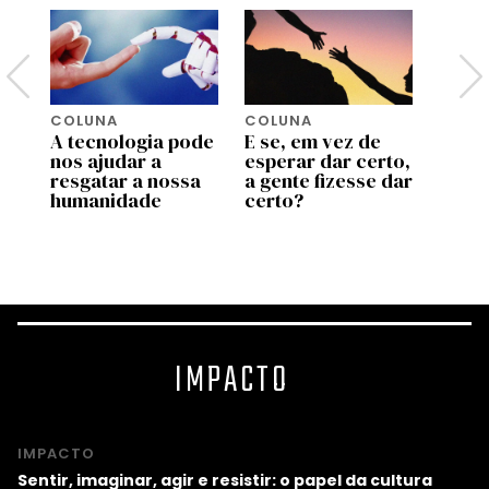
COLUNA
COLUNA
COLU
m
A tecnologia pode
E se, em vez de
8 dic
nos ajudar a
esperar dar certo,
finla
resgatar a nossa
a gente fizesse dar
uma v
humanidade
certo?
IMPACTO
IMPACTO
Sentir, imaginar, agir e resistir: o papel da cultura