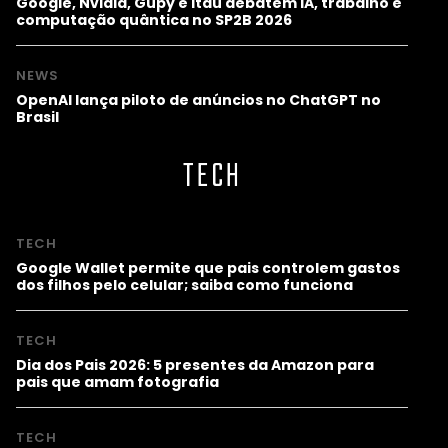
Google, Nvidia, Gupy e Itaú debatem IA, trabalho e
computação quântica no SP2B 2026
NEWS
OpenAI lança piloto de anúncios no ChatGPT no
Brasil
TECH
TECH
Google Wallet permite que pais controlem gastos
dos filhos pelo celular; saiba como funciona
TECH
Dia dos Pais 2026: 5 presentes da Amazon para
pais que amam fotografia
TECH