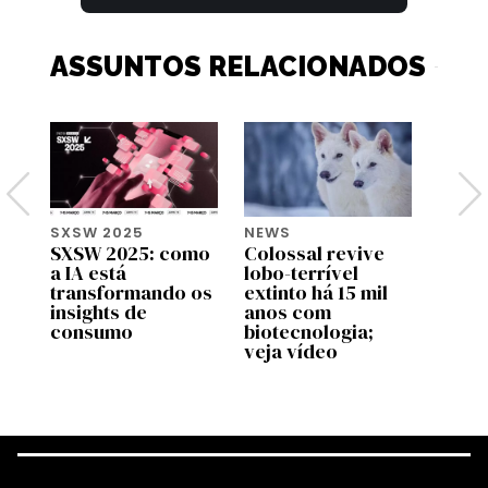
ASSUNTOS RELACIONADOS
SXSW 2025
NEWS
SXSW
SXSW 2025: como
Colossal revive
Inov
a IA está
lobo-terrível
brasi
transformando os
extinto há 15 mil
servi
insights de
anos com
acess
consumo
biotecnologia;
da be
veja vídeo