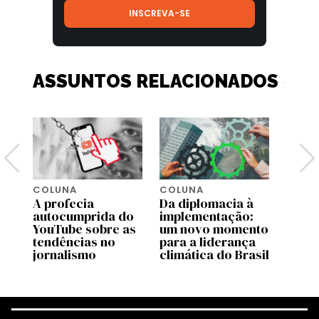
ASSUNTOS RELACIONADOS
COLUNA
COLUNA
COLU
A profecia
Da diplomacia à
Quem
e
autocumprida do
implementação:
pare
 o
YouTube sobre as
um novo momento
líder
ba
tendências no
para a liderança
Preta
jornalismo
climática do Brasil
racia