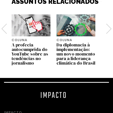
ASSUNTOS RELACIONADOS
COLUNA
COLUNA
COLU
A profecia
Da diplomacia à
Quem
e
autocumprida do
implementação:
pare
 o
YouTube sobre as
um novo momento
líder
ba
tendências no
para a liderança
Preta
jornalismo
climática do Brasil
racia
IMPACTO
IMPACTO