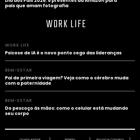
Dia dos Pais 2026: 5 presentes da Amazon para
pais que amam fotografia
WORK LIFE
WORK LIFE
Psicose de IA é o novo ponto cego das lideranças
BEM-ESTAR
Pai de primeira viagem? Veja como o cérebro muda
com a paternidade
BEM-ESTAR
Do pescoço às mãos: como o celular está mudando
seu corpo
Quem somos
Missão
Anuncie Conosco