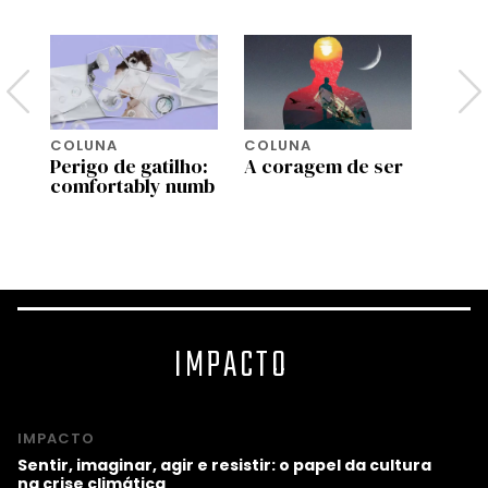
COLUNA
COLUNA
COLU
Perigo de gatilho:
A coragem de ser
Ident
comfortably numb
comu
,
IMPACTO
IMPACTO
Sentir, imaginar, agir e resistir: o papel da cultura
na crise climática