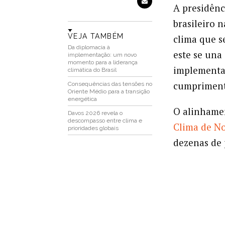
A presidênc
brasileiro n
VEJA TAMBÉM
clima que s
Da diplomacia à
este se una
implementação: um novo
momento para a liderança
implementa
climática do Brasil
cumpriment
Consequências das tensões no
Oriente Médio para a transição
energética
O alinhamen
Davos 2026 revela o
descompasso entre clima e
Clima de N
prioridades globais
dezenas de 