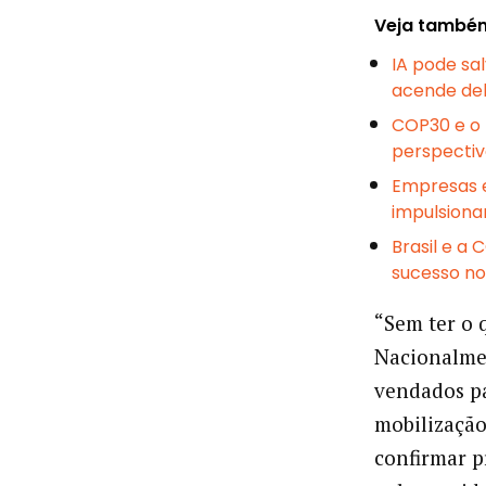
Veja també
IA pode sa
acende de
COP30 e o f
perspectiv
Empresas 
impulsion
Brasil e a
sucesso no
“Sem ter o 
Nacionalme
vendados pa
mobilização
confirmar p