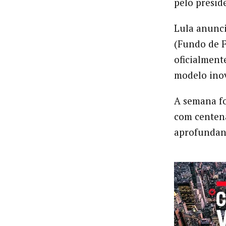
pelo presid
Lula anunci
(Fundo de F
oficialmen
modelo inov
A semana fo
com centen
aprofundand