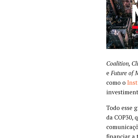
Coalition, C
e
Future of 
como o
Ins
investiment
Todo esse g
da COP30, q
comunicaçõe
financiar a 