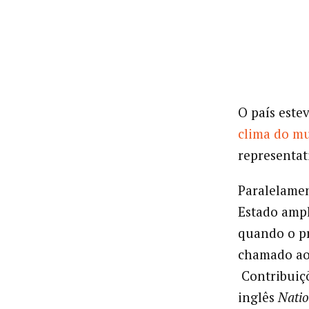
O país este
clima do m
representat
Paralelamen
Estado ampl
quando o pr
chamado ao
Contribuiç
inglês
Natio