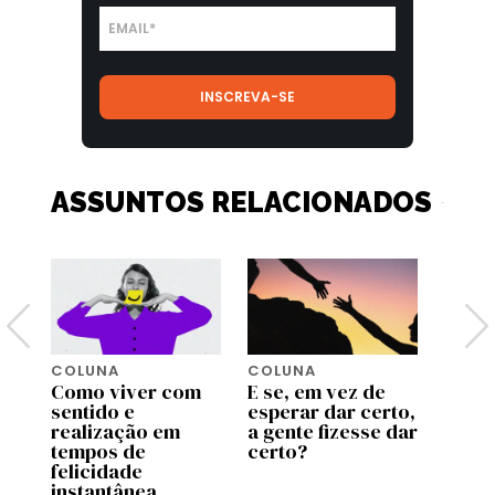
ASSUNTOS RELACIONADOS
COLUNA
COLUNA
COLU
u
Como viver com
E se, em vez de
8 dic
sentido e
esperar dar certo,
finla
 a
realização em
a gente fizesse dar
uma v
tempos de
certo?
felicidade
instantânea