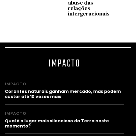
abuse das
inclu
s
relações
prep
oa
intergeracionais
soci
uma v
anos
IMPACTO
IMPACTO
Corantes naturais ganham mercado, mas podem
custar até 10 vezes mais
IMPACTO
Qual é o lugar mais silencioso da Terra neste
momento?