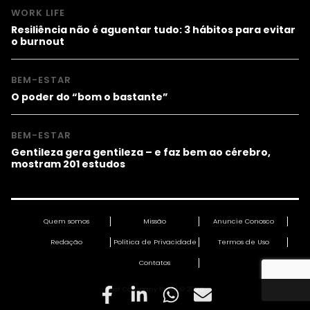
WORK LIFE
Resiliência não é aguentar tudo: 3 hábitos para evitar
o burnout
BEM-ESTAR
O poder do “bom o bastante”
BEM-ESTAR
Gentileza gera gentileza – e faz bem ao cérebro,
mostram 201 estudos
Quem somos
Missão
Anuncie Conosco
Redação
Política de Privacidade
Termos de Uso
Contatos
Fast Company Brasil © 2026