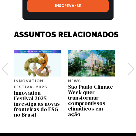
ASSUNTOS RELACIONADOS
NEWS
ESG
INNOVATION
a
São Paulo Climate
ESG 
FESTIVAL 2025
Week quer
Aind
Innovation
ESG
transformar
Festival 2025
il
compromissos
investiga as novas
climáticos em
fronteiras do ESG
ação
no Brasil