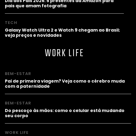
Dia dos Pais 2026: 5 presentes da Amazon para
pais que amam fotografia
TECH
Galaxy Watch Ultra 2 e Watch 9 chegam ao Brasil;
veja preços e novidades
WORK LIFE
BEM-ESTAR
Pai de primeira viagem? Veja como o cérebro muda
com a paternidade
BEM-ESTAR
Do pescoço às mãos: como o celular está mudando
seu corpo
WORK LIFE