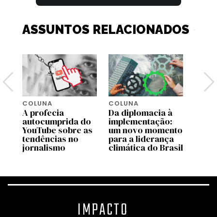
ASSUNTOS RELACIONADOS
COLUNA
COLUNA
COLU
A profecia
Da diplomacia à
Quem
e
autocumprida do
implementação:
pare
 o
YouTube sobre as
um novo momento
líder
ba
tendências no
para a liderança
Preta
jornalismo
climática do Brasil
racia
IMPACTO