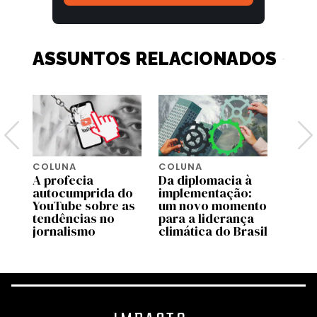
ASSUNTOS RELACIONADOS
COLUNA
COLUNA
COLU
A profecia
Da diplomacia à
Quem
e
autocumprida do
implementação:
pare
 o
YouTube sobre as
um novo momento
líder
ba
tendências no
para a liderança
Preta
jornalismo
climática do Brasil
racia