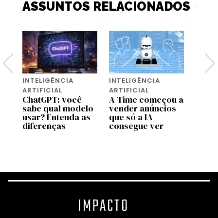
ASSUNTOS RELACIONADOS
INTELIGÊNCIA
INTELIGÊNCIA
INTEL
ARTIFICIAL
ARTIFICIAL
ARTIF
ChatGPT: você
A Time começou a
Chat
te
sabe qual modelo
vender anúncios
conv
ra
usar? Entenda as
que só a IA
ilimi
diferenças
consegue ver
graça
desta
IMPACTO