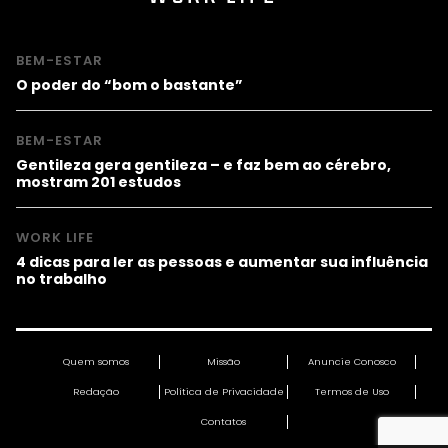
BEM-ESTAR
O poder do “bom o bastante”
BEM-ESTAR
Gentileza gera gentileza – e faz bem ao cérebro,
mostram 201 estudos
WORK LIFE
4 dicas para ler as pessoas e aumentar sua influência
no trabalho
Quem somos
Missão
Anuncie Conosco
Redação
Política de Privacidade
Termos de Uso
Contatos