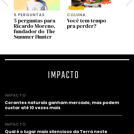
5 PERGUNTAS
COLUNA
COLU
5 perguntas para
Você tem tempo
Você 
Ricardo Moreno,
pra perder?
desa
fundador do The
conse
Summer Hunter
IMPACTO
IMPACTO
Corantes naturais ganham mercado, mas podem
custar até 10 vezes mais
IMPACTO
Qual é o lugar mais silencioso da Terra neste