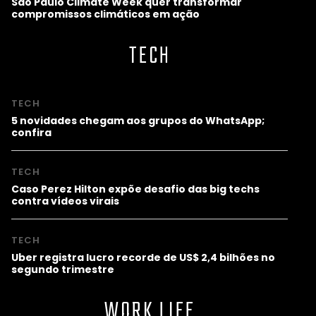
São Paulo Climate Week quer transformar
compromissos climáticos em ação
TECH
TECH
5 novidades chegam aos grupos do WhatsApp;
confira
TECH
Caso Perez Hilton expõe desafio das big techs
contra vídeos virais
TECH
Uber registra lucro recorde de US$ 2,4 bilhões no
segundo trimestre
WORK LIFE