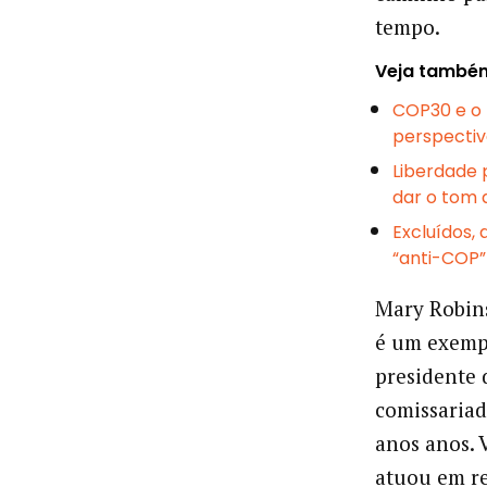
tempo.
Veja també
COP30 e o f
perspectiv
Liberdade 
dar o tom
Excluídos, 
“anti-COP”
Mary Robins
é um exempl
presidente 
comissariad
anos anos. 
atuou em re