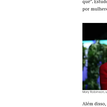
quê”. Estud
por mulhere
Mary Robinson, u
Além disso,