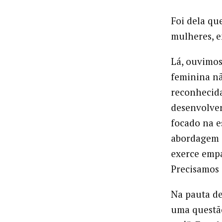
Foi dela qu
mulheres, e
Lá, ouvimo
feminina nã
reconhecida
desenvolver
focado na e
abordagem i
exerce empa
Precisamos d
Na pauta de
uma questã