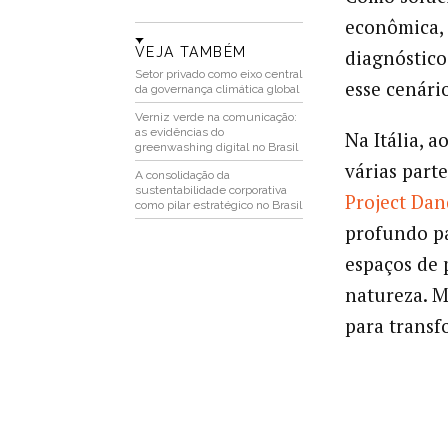
econômica, 
VEJA TAMBÉM
diagnóstico
Setor privado como eixo central
esse cenári
da governança climática global
Verniz verde na comunicação:
as evidências do
Na Itália, 
greenwashing digital no Brasil
várias part
A consolidação da
sustentabilidade corporativa
Project Dan
como pilar estratégico no Brasil
profundo pa
espaços de 
natureza. M
para trans