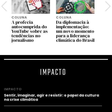
COLUNA
COLUNA
COLU
A profecia
Da diplomacia à
Quem
e
autocumprida do
implementação:
pare
 o
YouTube sobre as
um novo momento
líder
ba
tendências no
para a liderança
Preta
jornalismo
climática do Brasil
racia
IMPACTO
IMPACTO
Sentir, imaginar, agir e resistir: o papel da cultura
na crise climática