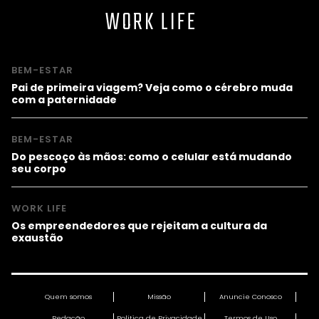
WORK LIFE
BEM-ESTAR
Pai de primeira viagem? Veja como o cérebro muda
com a paternidade
BEM-ESTAR
Do pescoço às mãos: como o celular está mudando
seu corpo
WORK LIFE
Os empreendedores que rejeitam a cultura da
exaustão
Quem somos
Missão
Anuncie Conosco
Redação
Política de Privacidade
Termos de Uso